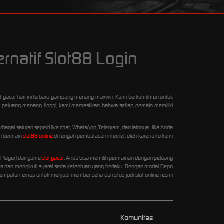
rnatif Slot88 Login
ot gacor hari ini terbaru gampang menang maxwin. Kami berkomitmen untuk
n peluang menang tinggi, kami memastikan bahwa setiap pemain memiliki
gai saluran seperti live chat, WhatsApp, Telegram, dan lainnya. Jika Anda
an bermain
slot88 online
di tengah pembatasan internet, oleh karena itu kami
Player) dari game
slot gacor
, Anda bisa memilih permainan dengan peluang
 dan mengikuti syarat serta ketentuan yang berlaku. Dengan modal Depo
mpatan emas untuk menjadi member setia dari situs judi slot online resmi
Komunitas