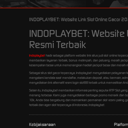
INDOPLAYBET: Website Link Slot Online Gacor 202
INDOPLAYBET: Website Li
Resmi Terbaik
Indoplaybet
hadir sebagai platform website link situs judi slot online 
memberikan layanan terbaik, bonus melimpah, dan peluang meraih jackp
kesempatan besar untuk memenangkan hadiah jackpot besar dan meraih max
Sebagai situs slot gacor terpercaya, Indoplaybet menyediakan pelayanan t
mengalami kendala saat mendaftar, melakukan deposit, atau bermain, adm
menyediakan link alternatif resmi login slot88 terbaik untuk memastikan An
Selain itu, Indoplaybet memberikan informasi penting seputar RTP Slot 
menang terbesar. Kami juga menyediakan berbagai promo menarik dan bo
10k, Anda bisa bergabung dan memainkan permainan slot resmi paling gaco
terbaik dan agen slot terpercaya di Indonesia, Indoplaybet.
Kebijaksanaan
Platfor