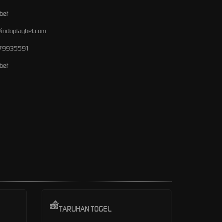
bet
@indoplaybet.com
79935591
bet
TARUHAN TOGEL