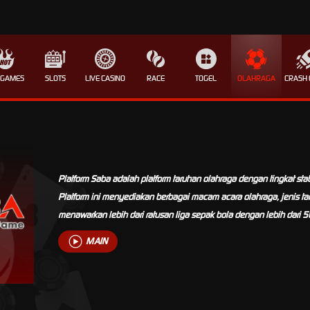
 GAMES
SLOTS
LIVE CASINO
RACE
TOGEL
OLAHRAGA
CRASH
Platform Saba adalah platform taruhan olahraga dengan tingkat stabi
Platform ini menyediakan berbagai macam acara olahraga, jenis ta
menawarkan lebih dari ratusan liga sepak bola dengan lebih dari 
MAIN