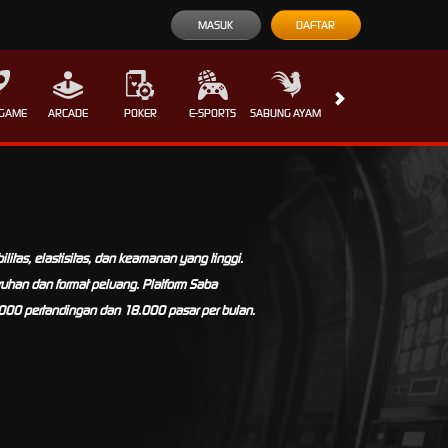
MASUK
DAFTAR
 GAME
ARCADE
POKER
E-SPORTS
SABUNG AYAM
PROMOSI
litas, elastisitas, dan keamanan yang tinggi.
ruhan dan format peluang. Platform Saba
5000 pertandingan dan 18.000 pasar per bulan.