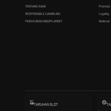
TENTANG KAMI
Promosi
RESPONSIBLE GAMBLING
Loyalty
PERATURAN INDOPLAYBET
Referral
TARUHAN SLOT
TA