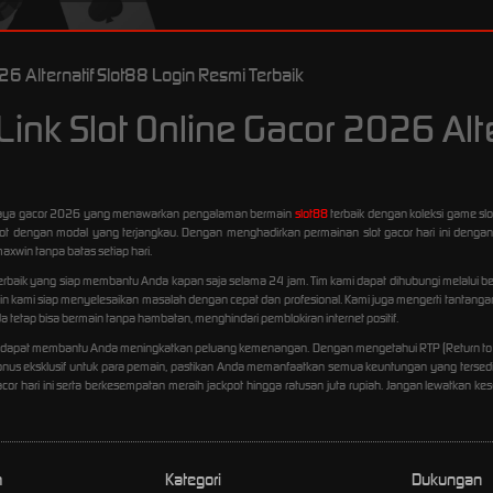
6 Alternatif Slot88 Login Resmi Terbaik
nk Slot Online Gacor 2026 Alte
terpercaya gacor 2026 yang menawarkan pengalaman bermain
slot88
terbaik dengan koleksi game sl
ot dengan modal yang terjangkau. Dengan menghadirkan permainan slot gacor hari ini denga
win tanpa batas setiap hari.
erbaik yang siap membantu Anda kapan saja selama 24 jam. Tim kami dapat dihubungi melalui berba
in kami siap menyelesaikan masalah dengan cepat dan profesional. Kami juga mengerti tantang
da tetap bisa bermain tanpa hambatan, menghindari pemblokiran internet positif.
yang dapat membantu Anda meningkatkan peluang kemenangan. Dengan mengetahui RTP (Return to 
nus eksklusif untuk para pemain, pastikan Anda memanfaatkan semua keuntungan yang tersedia
r hari ini serta berkesempatan meraih jackpot hingga ratusan juta rupiah. Jangan lewatkan kese
m
Kategori
Dukungan