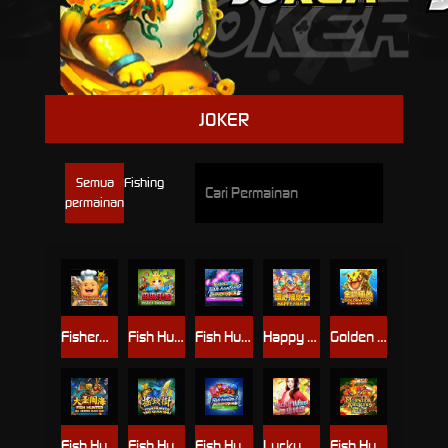
JOKER
Semua
Fishing
permainan
Fisherman's Wharf
Fish Hunter Insect Paradise
Fish Hunter 2 EX-Pro
Happy Fish 5
Golden Toad Fish Hunting
Fish Hunting: Da Sheng Nao Hai
Fish Hunting: Yao Qian Shu
Fish Hunter 2 EX-Novice
Lucky Wheel
Fish Hunter Monster Awaken