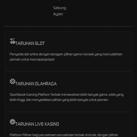
Sabung
Ayam
TARUHAN SLOT
Penyedia slot online dengan beragam pilihan game menarik yang memudahkan
pemain untuk mencapai jackpot
TARUHAN OLAHRAGA
Sportsbook Gaming Platform Terbaik menawarkan lebih banyak game, odds yang
lebih tinggi, dan menyediakan pilihan yang lebih banyak untuk pemain.
TARUHAN LIVE KASINO
Platform Pilihan bagi perusahaan-perusahaan terbaik di dunia, dengan pilihan