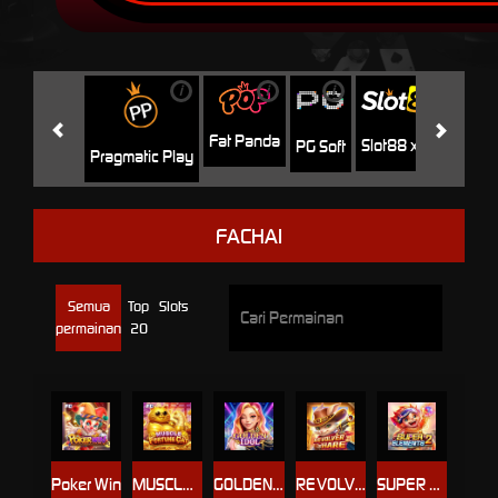
i
i
i
i
i
Facha
Fat Panda
Slot88 x PP
PG Soft
Pragmatic Play
FACHAI
Semua
Top
Slots
permainan
20
Poker Win
MUSCLE FORTUNE CAT
GOLDEN IDOL
REVOLVER HARE
SUPER ELEMENTS 2