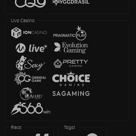
Live Casino
Race
Togel