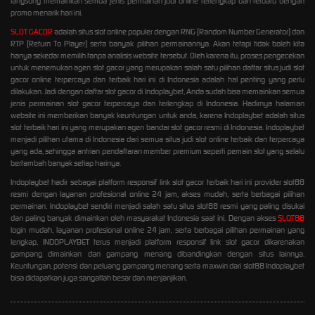
langsung memainkan semua jenis permainan judi online terlengkap dan terbaru dengan
promo menarik hari ini.
SLOT GACOR
adalah situs slot online populer dengan RNG (Random Number Generator) dan
RTP (Return To Player) serta banyak pilihan permainannya. Akan tetapi tidak boleh kita
hanya sekedar memilih tanpa analisis website tersebut. Oleh karena itu, proses pengecekan
untuk menemukan agen slot gacor yang merupakan salah satu pilihan daftar situs judi slot
gacor online terpercaya dan terbaik hari ini di Indonesia adalah hal penting yang perlu
dilakukan. Jadi dengan daftar slot gacor di Indoplaybet, Anda sudah bisa memainkan semua
jenis permainan slot gacor terpercaya dan terlengkap di Indonesia. Hadirnya halaman
website ini memberikan banyak keuntungan untuk anda, karena Indoplaybet adalah situs
slot terbaik hari ini yang merupakan agen bandar slot gacor resmi di Indonesia. Indoplaybet
menjadi pilihan utama di Indonesia dari semua situs judi slot online terbaik dan terpercaya
yang ada, sehingga antrian pendaftaran member premium seperti pemain slot yang selalu
bertambah banyak setiap harinya.
Indoplaybet hadir sebagai platform responsif link slot gacor terbaik hari ini provider slot88
resmi dengan layanan profesional online 24 jam, akses mudah, serta berbagai pilihan
permainan. Indoplaybet sendiri menjadi salah satu situs slot88 resmi yang paling disukai
dan paling banyak dimainkan oleh masyarakat Indonesia saat ini. Dengan akses
SLOT88
login mudah, layanan profesional online 24 jam, serta berbagai pilihan permainan yang
lengkap, INDOPLAYBET terus menjadi platform responsif link slot gacor dikarenakan
gampang dimainkan dan gampang menang dibandingkan dengan situs lainnya.
Keuntungan, potensi dan peluang gampang menang serta maxwin dari slot88 Indoplaybet
bisa didapatkan juga sangatlah besar dan menjanjikan.