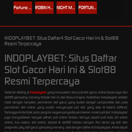
Fortune Money Boom
ROBIN HOOD
NIGHT MARKET 2
FORTUNE EGG
INDOPLAYBET: Situs Daftar4 Slot Gacor Hari Ini & Slot88
Resmi Terpercaya
INDOPLAYBET: Situs Daftar
Slot Gacor Hari Ini & Slot88
Resmi Terpercaya
Selamat datang di
Indoplaybet
yang merupakan situs judi slot gacor online terpercaya dan
slot88 gampang menang terbaik hari ini dari Nexus Engine. Kelebihan Indoplaybet adalah
hadir dengan tampilan permainan slot gacor yang sudah sangat compertable dan pola
permainan slot online yang sudah menyerupai judi slot yang ada di kasino (offline).
Sehingga Anda tidak perlu pergi ke negara penyedia permainan mesin judi slot. Indoplaybet
juga menyediakan banyak pilihan judi online terbaru lainnya seperti judi bola, idn poker
online, live casino, slot online, sbobet & slot88 terbaru dengan fitur demo pg soft dan
pragmatic play slot gacor gampang menang. Jadi dengan daftar di Indoplaybet, Anda dapat