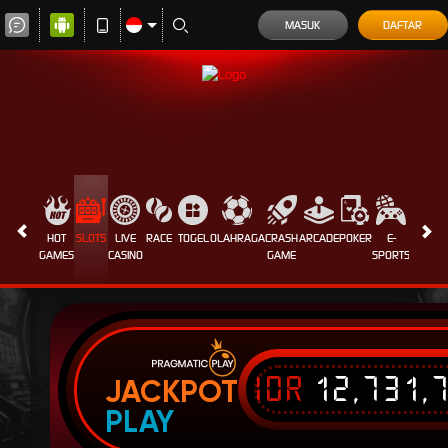
MASUK
DAFTAR
HOT
SLOTS
LIVE
RACE
TOGEL
OLAHRAGA
CRASH
ARCADE
POKER
E-
SABUN
GAMES
CASINO
GAME
SPORTS
AYAM
IDR
12,731,
JACKPOT
PLAY