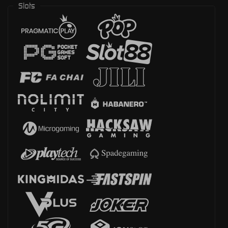
Slots