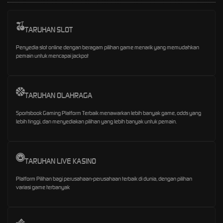
TARUHAN SLOT
Penyedia slot online dengan beragam pilihan game menarik yang memudahkan
pemain untuk mencapai jackpot
TARUHAN OLAHRAGA
Sportsbook Gaming Platform Terbaik menawarkan lebih banyak game, odds yang
lebih tinggi, dan menyediakan pilihan yang lebih banyak untuk pemain.
TARUHAN LIVE KASINO
Platform Pilihan bagi perusahaan-perusahaan terbaik di dunia, dengan pilihan
variasi game terbanyak