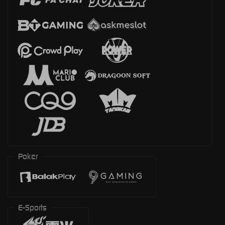
Poker
E-Sports