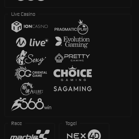
Live Casino
Race
Togel