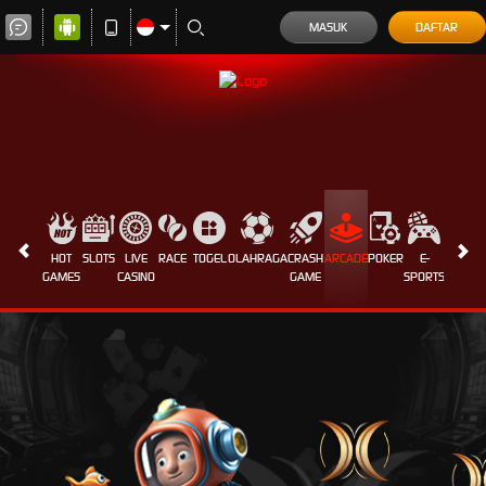
MASUK
DAFTAR
HOT
SLOTS
LIVE
RACE
TOGEL
OLAHRAGA
CRASH
ARCADE
POKER
E-
SABUN
GAMES
CASINO
GAME
SPORTS
AYAM