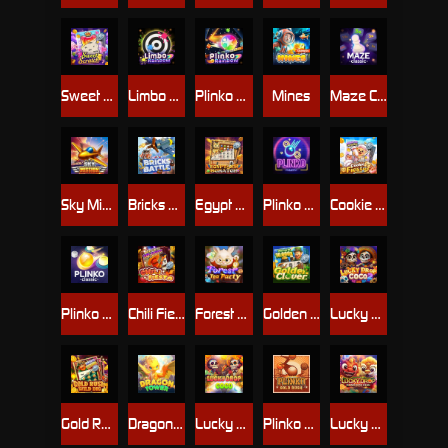
Sweet Scratch
Limbo Rainbow
Plinko Rainbow
Mines
Maze Classic
Sky Mission
Bricks Battle
Egypt Gem Scratch
Plinko Neon
Cookie Fiesta
Plinko Classic
Chili Fiesta
Forest Tea Party
Golden Clover
Lucky Drop: Coco 2
Gold Rush: Wild Dig
Dragon Tower
Lucky Drop-Coco
Plinko Gold Rush
Lucky Drop-GongXiFaChai