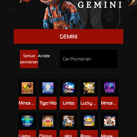
GEMINI
Semua
Arcade
permainan
Mines Gold Rush
Tiger Hilo
Limbo
Lucky Hilo
Mines Neon
Limbo Classic
Chicken Run
Hilo
Pinoy Mines
Mines Maple