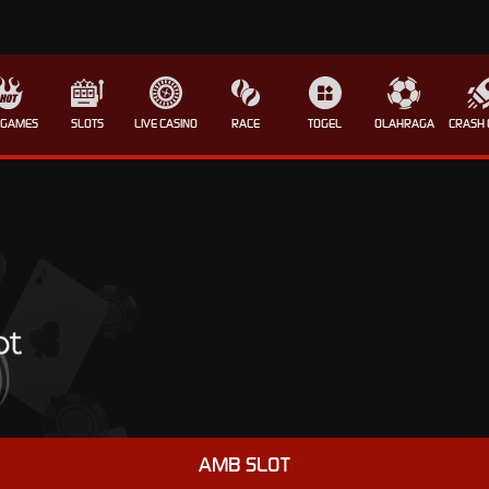
 GAMES
SLOTS
LIVE CASINO
RACE
TOGEL
OLAHRAGA
CRASH
AMB SLOT