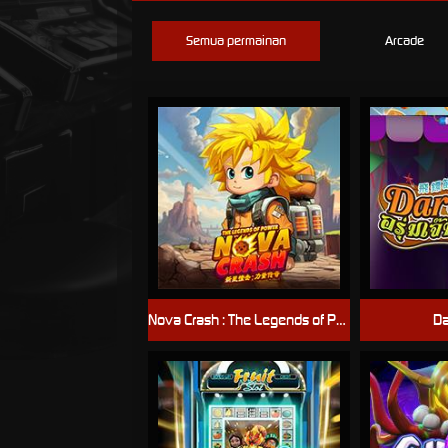
Semua permainan
Arcade
Nova Crash : The Legends of Power
Da