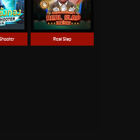
Shooter
Real Slap