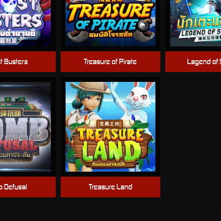
t Busters
Treasure of Pirate
Lagend of 
 Defusal
Treasure Land