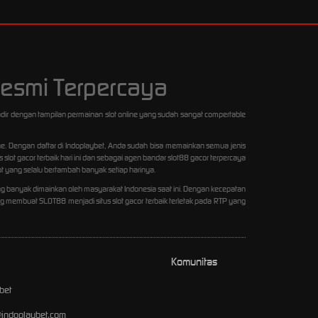
 Resmi Terpercaya
hadir dengan tampilan permainan slot online yang sudah sangat compertable
ine. Dengan daftar di Indoplaybet, Anda sudah bisa memainkan semua jenis
slot gacor terbaik hari ini dan sebagai agen bandar slot88 gacor terpercaya
ot yang selalu bertambah banyak setiap harinya.
ing banyak dimainkan oleh masyarakat Indonesia saat ini. Dengan kecepatan
ang membuat SLOT88 menjadi situs slot gacor terbaik terletak pada RTP yang
Komunitas
bet
@indoplaybet.com