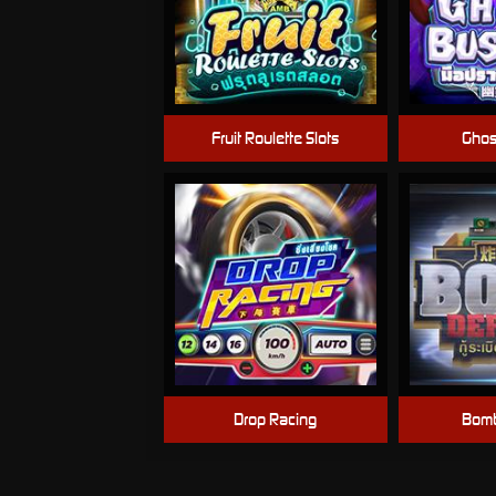
Fruit Roulette Slots
Ghos
Drop Racing
Bomb