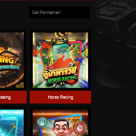
essing
Horse Racing