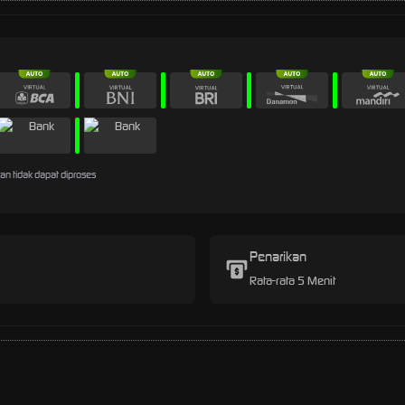
an tidak dapat diproses
Penarikan
Rata-rata 5 Menit