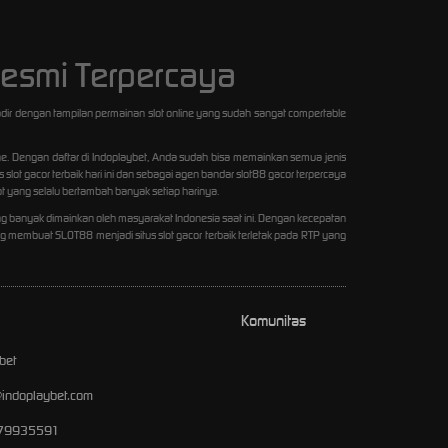
 Resmi Terpercaya
hadir dengan tampilan permainan slot online yang sudah sangat compertable
ine. Dengan daftar di Indoplaybet, Anda sudah bisa memainkan semua jenis
slot gacor terbaik hari ini dan sebagai agen bandar slot88 gacor terpercaya
ot yang selalu bertambah banyak setiap harinya.
ing banyak dimainkan oleh masyarakat Indonesia saat ini. Dengan kecepatan
ang membuat SLOT88 menjadi situs slot gacor terbaik terletak pada RTP yang
Komunitas
bet
@indoplaybet.com
79935591