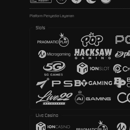
Platform Penyedia Layanan
Slots
Live Casino