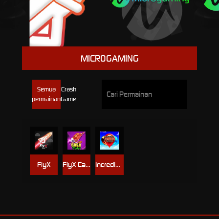
MICROGAMING
Semua
Crash
permainan
Game
FlyX
FlyX Cash Turbo
Incredible Balloon Machine