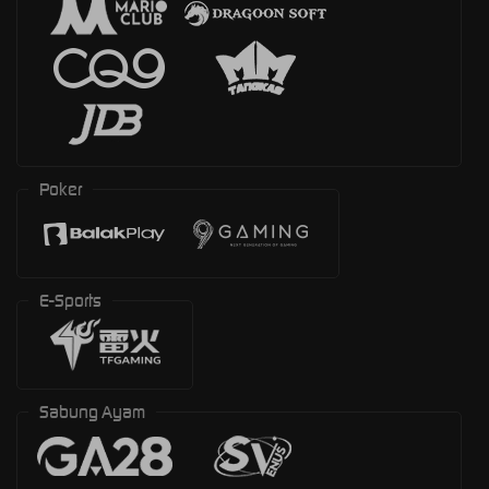
Poker
E-Sports
Sabung Ayam