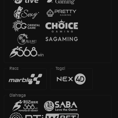
Race
Togel
Olahraga