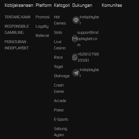
Kebijaksanaan
Platform
Kategori
Dukungan
Komunitas
TENTANG KAMI
Promosi
Hot
Indoplaybe
Games
t
RESPONSIBLE
Loyalty
GAMBLING
Slots
support@ind
Referral
oplaybet.co
PERATURAN
Live
m
INDOPLAYBET
Casino
+62812799
Race
35591
Togel
Indoplaybe
Olahraga
t
Crash
Game
Arcade
Poker
E-Sports
Sabung
Ayam