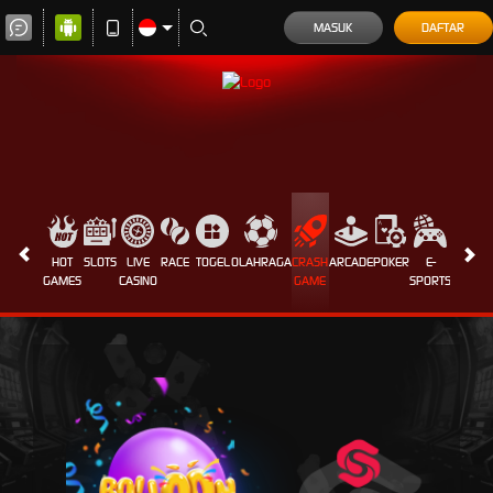
MASUK
DAFTAR
HOT
SLOTS
LIVE
RACE
TOGEL
OLAHRAGA
CRASH
ARCADE
POKER
E-
SABUN
GAMES
CASINO
GAME
SPORTS
AYAM