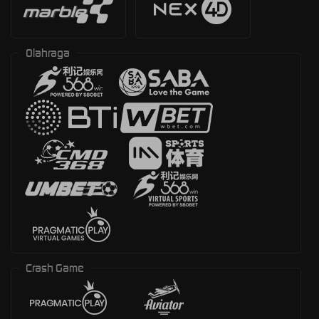
Olahraga
Crash Game