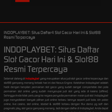
INDOPLAYBET: Situs Daftar4 Slot Gacor Hari Ini & Slot88
Resmi Terpercaya
INDOPLAYBET: Situs Daftar
Slot Gacor Hari Ini & Slot88
Resmi Terpercaya
Selamat datang di
Indoplaybet
yang merupakan situs judi slot gacor online terpercaya dan
slot88 gampang menang terbaik hari ini dari Nexus Engine. Kelebihan Indoplaybet adalah
hadir dengan tampilan permainan slot gacor yang sudah sangat compertable dan pola
permainan slot online yang sudah menyerupai judi slot yang ada di kasino (offline).
Sehingga Anda tidak perlu pergi ke negara penyedia permainan mesin judi slot. Indoplaybet
juga menyediakan banyak pilihan judi online terbaru lainnya seperti judi bola, idn poker
online, live casino, slot online, sbobet & slot88 terbaru dengan fitur demo pg soft dan
pragmatic play slot gacor gampang menang. Jadi dengan daftar di Indoplaybet, Anda dapat