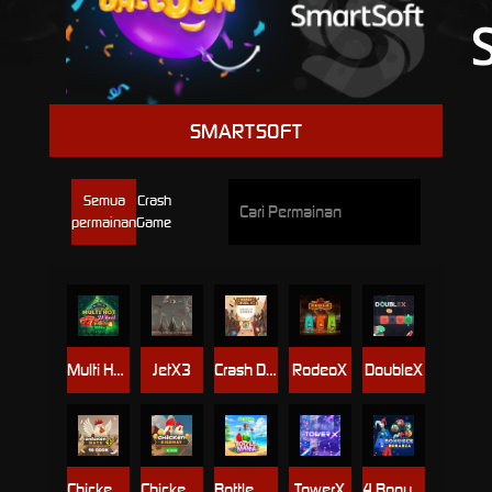
SMARTSOFT
Semua
Crash
permainan
Game
Multi Hot Wheel
JetX3
Crash Duel X
RodeoX
DoubleX
ChickenWays
Chicken Highway
Bottle Mania
TowerX
4 Bonuses Bonanza