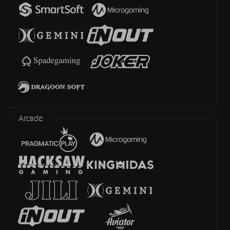
Arcade