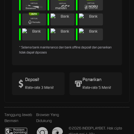
* Selama bank maintenance dan bank offline deposit dan penarikan
tidak dapat diproses
Deposit
Penarikan
Rata-rata 3 Menit
Rata-rata 5 Menit
Tanggung Jawab
Browser Yang
Bermain
Didukung
©2026 INDOPLAYBET. Hak cipta