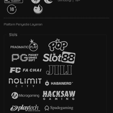
dilindungi | 18+
Platform Penyedia Layanan
Slots